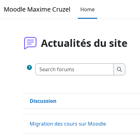
Skip to main content
Moodle Maxime Cruzel
Home
Actualités du site
Search fo
Search 
Discussion
Status
List of discussions. Showing 1 of 1 discussions
Migration des cours sur Moodle